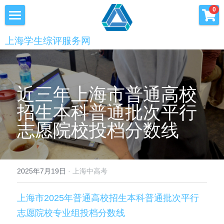
×
0
商品分类
首页
上海学生综评服务网
优沃家教
初中综评
青少年科创书店
高中综评
近三年上海市普通高校
上海中高考
招生本科普通批次平行
志愿院校投档分数线
服务中心
会员服务
学术提升
2025年7月19日
·
上海中高考
科创书店
新闻消息
心理咨询
上海市2025年普通高校招生本科普通批次平行
联系我们
志愿院校专业组投档分数线
美国高中NRCA