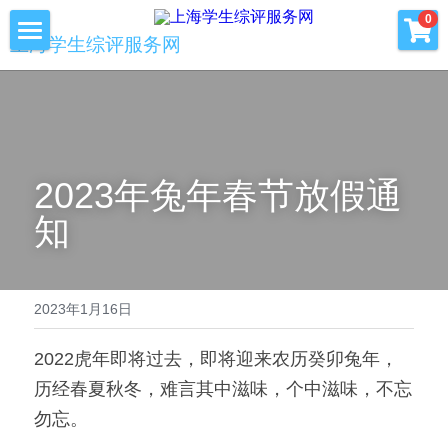
×
0
商品分类
上海学生综评服务网
首页
优沃家教
初中综评
青少年科创书店
高中综评
2023年兔年春节放假通
上海中高考
知
服务中心
会员服务
学术提升
2023年1月16日
科创书店
新闻消息
2022虎年即将过去，即将迎来农历癸卯兔年，
历经春夏秋冬，难言其中滋味，个中滋味，不忘
心理咨询
联系我们
勿忘。
美国高中NRCA