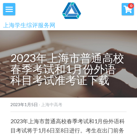
×
0
商品分类
首页
上海学生综评服务网
优沃家教
初中综评
青少年科创书店
高中综评
2023年上海市普通高校
上海中高考
春季考试和1月份外语
科目考试准考证下载
服务中心
会员服务
学术提升
2023年1月5日
·
上海中高考
科创书店
新闻消息
心理咨询
2023年上海市普通高校春季考试和1月份外语科
联系我们
目考试将于1月6日至8日进行。考生在出门前务
美国高中NRCA