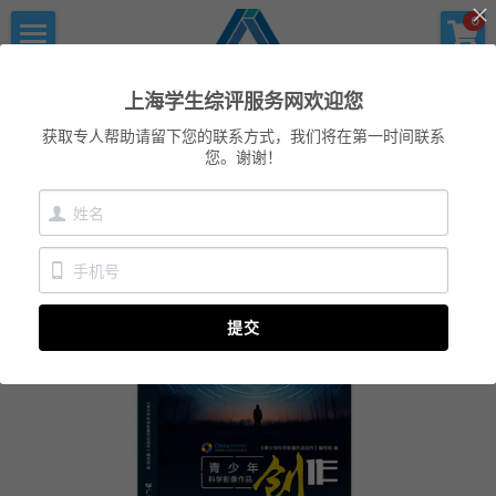
×
×
0
商品分类
博客分类
首页
上海学生综评服务网
上海学生综评服务网欢迎您
优沃家教
所有博客分类
初中综评
获取专人帮助请留下您的联系方式，我们将在第一时间联系
您。谢谢！
青少年科创书店
上海中高考
高中综评
返回
上海中高考
服务中心
提交
会员服务
学术提升
科创书店
新闻消息
心理咨询
联系我们
美国高中NRCA