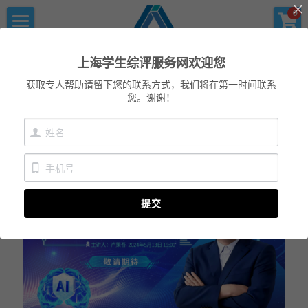
×
×
0
商品分类
博客分类
首页
上海学生综评服务网
上海学生综评服务网欢迎您
优沃家教
所有博客分类
初中综评
获取专人帮助请留下您的联系方式，我们将在第一时间联系
您。谢谢！
青少年科创书店
上海中高考
高中综评
返回
上海中高考
服务中心
提交
会员服务
学术提升
科创书店
新闻消息
心理咨询
联系我们
美国高中NRCA