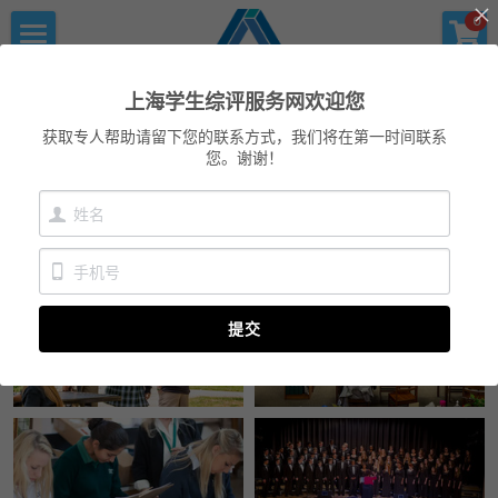
×
×
0
商品分类
博客分类
首页
上海学生综评服务网
上海学生综评服务网欢迎您
优沃家教
所有博客分类
初中综评
获取专人帮助请留下您的联系方式，我们将在第一时间联系
您。谢谢！
青少年科创书店
上海中高考
高中综评
上海中高考
服务中心
提交
会员服务
学术提升
科创书店
新闻消息
心理咨询
联系我们
美国高中NRCA