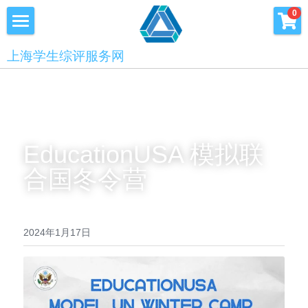
×
0
商品分类
首页
上海学生综评服务网
优沃家教
初中综评
青少年科创书店
高中综评
上海中高考
EducationUSA 模拟联
合国冬令营
服务中心
会员服务
学术提升
2024年1月17日
科创书店
新闻消息
心理咨询
联系我们
美国高中NRCA