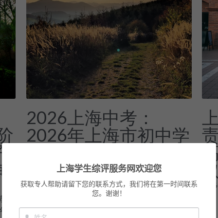
2026上海中考：
阶
2026年上海市初中学
责
子
业水平考试成绩查询
询
上海学生综评服务网欢迎您
2026年7月14日
上海市高中阶段学校招生录取包括自主招生录
获取专人帮助请留下您的联系方式，我们将在第一时间联系
202
取、名额分配综合评价录取和统一招生录取三个
您。谢谢！
本教育
批次。经研究确定，2026年上海市高中阶段学校
6年上
各类别招生最低投档控制分数线如下： 备注： 1.