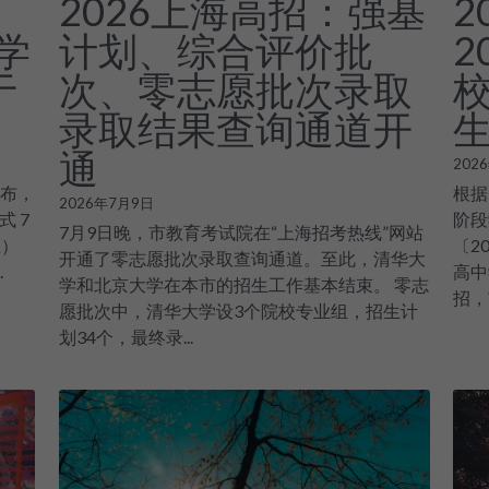
2026上海高招：强基
2
学
计划、综合评价批
2
于
次、零志愿批次录取
录取结果查询通道开
通
202
公布，
根据
2026年7月9日
 7
阶段
7月9日晚，市教育考试院在“上海招考热线”网站
五）
〔2
开通了零志愿批次录取查询通道。至此，清华大
.
高中
学和北京大学在本市的招生工作基本结束。 零志
招，
愿批次中，清华大学设3个院校专业组，招生计
划34个，最终录...