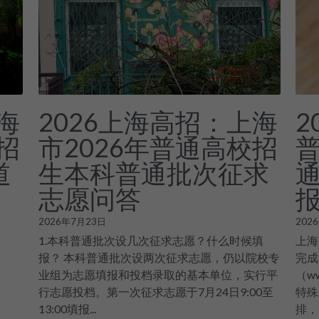
海
2026上海高招：上海
2
招
市2026年普通高校招
道
生本科普通批次征求
志愿问答
报
2026年7月23日
202
1.本科普通批次设几次征求志愿？什么时候填
上海
报？ 本科普通批次设两次征求志愿，仍以院校专
完成
业组为志愿填报和投档录取的基本单位，实行平
（w
行志愿投档。第一次征求志愿于7月24日9:00至
特殊
13:00填报...
排，7