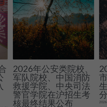
合
2026年公安类院校、
2
公
军队院校、中国消防
市
入
救援学院、中央司法
警官学院在沪招生考
核最终结果公布
202