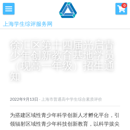
×
0
商品分类
首页
上海学生综评服务网
优沃家教
初中综评
徐汇区第十四届光启青
青少年科创书店
高中综评
少年创新教育基地学员
上海中高考
（现高一年级）招生通
知
服务中心
会员服务
学术提升
2022年9月13日
·
上海市普通高中学生综合素质评价
科创书店
新闻消息
心理咨询
为搭建区域性青少年科学创新人才孵化平台，引
联系我们
领辐射区域性青少年科技创新教育，以科学拔尖
美国高中NRCA