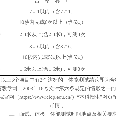
目
合 格 标 准
7〃1以内（含7〃1）
10秒内完成6次以上（含6次）
远
2.3米以上(含2.3米)，可测3次
8〃6以内（含8〃6）
坐
10秒内完成5次以上(含5次)
远
1.6米以上(含1.6米)，可测3次
以上
3个项目中有2个达标的，体能测试结论即为合
有教学司
〔
2003
〕
16号文件第六条规定的情形之一的
院官网（
https://www.cicp.edu.cn/
）
“本科招生”网页
详情]。
三、面试、体检、体能测试时间地点及相关要