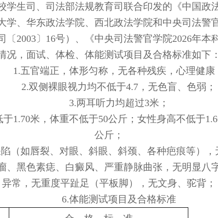
校学生司、司法部法规教育司联合印发的《中国政
大学、华东政法学院、西北政法学院和中央司法警
司
〔
2003
〕
16号）、《中央司法警官学院2026年
情况，面试、体检、体能测试项目及合格标准如下
1.五官端正，体形匀称，无各种残疾，心理健康
2.双侧裸眼视力均不低于4.7，无色盲、色弱；
3.两耳听力均超过3米；
低于1.70米，体重不低于50公斤；女性身高不低于1.
公斤；
显缺陷（如唇裂、对眼、斜眼、斜颈、各种疤痕等），
瘤、黑色素痣、白癜风、严重静脉曲张，无明显八
异常，无重度平趾足（平板脚），无文身、驼背；
6.体能测试项目及合格标准