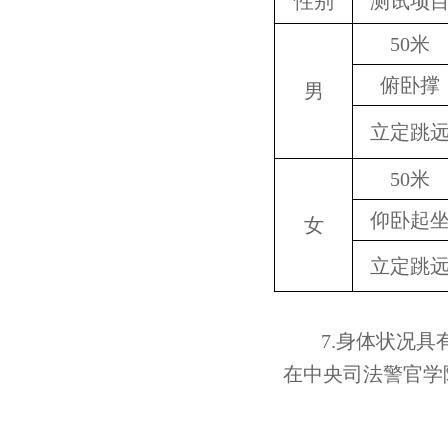
性别
测试项
50米
俯卧撑
男
立定跳
50米
仰卧起
女
立定跳
7.身体状况具
在中央司法警官学