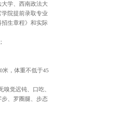
法大学、西南政法大
官学院提前录取专业
本科招生章程》和实际
：
；
60米，体重不低于45
无嗅觉迟钝、口吃、
字步、罗圈腿、步态