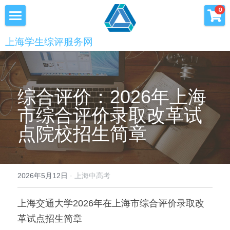
×
0
商品分类
首页
上海学生综评服务网
优沃家教
初中综评
青少年科创书店
高中综评
综合评价：2026年上海
上海中高考
市综合评价录取改革试
点院校招生简章
服务中心
会员服务
学术提升
2026年5月12日
·
上海中高考
科创书店
新闻消息
心理咨询
上海交通大学2026年在上海市综合评价录取改
联系我们
革试点招生简章
美国高中NRCA