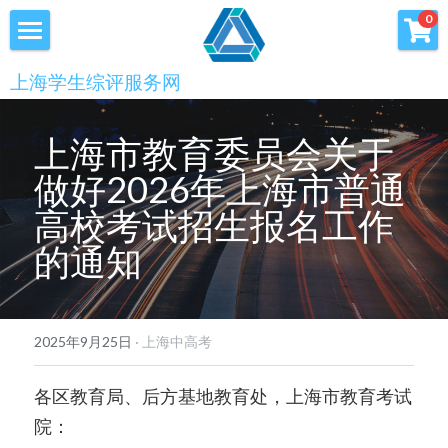
×
0
商品分类
首页
上海学生综评服务网
优沃家教
初中综评
上海市教育委员会关于
青少年科创书店
高中综评
做好2026年上海市普通
上海中高考
高校考试招生报名工作
的通知
服务中心
会员服务
学术提升
2025年9月25日
·
上海中高考
科创书店
新闻消息
心理咨询
各区教育局、后方基地教育处，上海市教育考试
联系我们
院：
美国高中NRCA