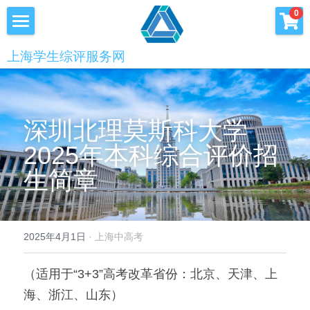
×
0
商品分类
首页
上海学生综评服务网
优沃家教
初中综评
青少年科创书店
高中综评
深圳北理莫斯科大学
上海中高考
2025年本科综合评价招
生简章
服务中心
会员服务
学术提升
2025年4月1日
·
上海中高考
科创书店
新闻消息
心理咨询
（适用于“3+3”高考改革省份：北京、天津、上
联系我们
海、浙江、山东）
美国高中NRCA