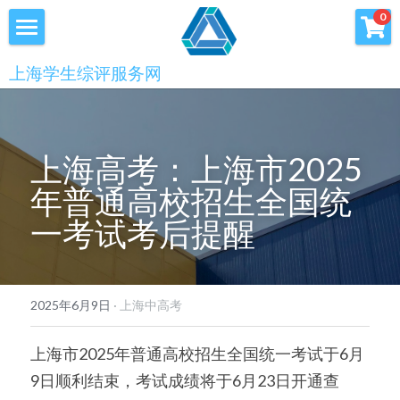
×
0
商品分类
首页
上海学生综评服务网
优沃家教
初中综评
青少年科创书店
高中综评
上海高考：上海市2025
上海中高考
年普通高校招生全国统
一考试考后提醒
服务中心
会员服务
学术提升
2025年6月9日
·
上海中高考
科创书店
新闻消息
心理咨询
上海市2025年普通高校招生全国统一考试于6月
联系我们
9日顺利结束，考试成绩将于6月23日开通查
美国高中NRCA