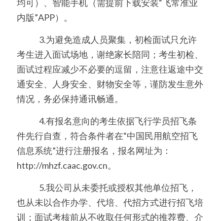
均可）、智能手机（需提前下载安装“飞常准业
内版”APP）。
　　   3.为避免造成人员聚集，初检面试只允许
考生进入面试场地，谢绝家长陪同；考生初检、
面试过程应减少不必要的逗留，注意往返途中交
通安全、人身安全、财物安全等，谨防发生意外
情况，务必保持通讯畅通。
　　   4.有报名意向的考生依据飞行学员招飞条
件先行自查，符合条件者在“中国民用航空招飞
信息系统”进行注册报名，报名网址为：
http://mhzf.caac.gov.cn。
　　   5.我公司从未委托或授权其他单位招飞，
也从未以合作办学、代培、代招方式进行招飞培
训；面试考核前从不收取任何形式的推荐费、介