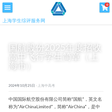
×
0
商品分类
首页
上海学生综评服务网
优沃家教
初中综评
青少年科创书店
高中综评
国航股份2025年度招收
上海中高考
高中飞行学生简章（上
海市）
服务中心
会员服务
学术提升
2024年10月25日
·
上海中高考
科创书店
新闻消息
心理咨询
中国国际航空股份有限公司简称“国航”，英文名
联系我们
称为“AirChinaLimited”，简称“AirChina”，是中
美国高中NRCA