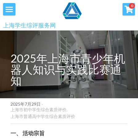
×
0
商品分类
首页
上海学生综评服务网
优沃家教
初中综评
青少年科创书店
高中综评
2025年上海市青少年机
上海中高考
器人知识与实践比赛通
知
服务中心
会员服务
学术提升
2025年7月29日
·
科创书店
新闻消息
上海市初中学生综合素质评价,
上海市普通高中学生综合素质评价
心理咨询
联系我们
一、 活动宗旨
美国高中NRCA