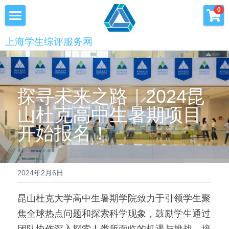
×
0
商品分类
首页
上海学生综评服务网
优沃家教
初中综评
青少年科创书店
高中综评
探寻未来之路｜2024昆
上海中高考
山杜克高中生暑期项目
开始报名！
服务中心
会员服务
学术提升
2024年2月6日
科创书店
新闻消息
昆山杜克大学高中生暑期学院致力于引领学生聚
心理咨询
联系我们
焦全球热点问题和探索科学现象，鼓励学生通过
美国高中NRCA