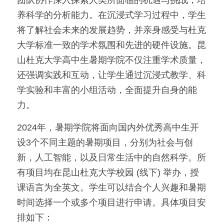
团队协作深入探索人类所面临的机遇与挑战，培
养科学的分析能力。在沉浸式学习过程中，学生
美国高中DC
将了解社会未来的发展趋势，并亲身感受与杜克
Waterloo School
大学标准一致的学术氛围和先进的硬件设施。昆
山杜克大学高中生暑期学院不仅注重学术质量，
日本高中留学
还强调实践和互动，让学生通过沉浸式教学、科
精品课程
学实验和丰富的小组活动，全面提升自身的能
力。
优沃家教
2024年，暑期学院将面向国内外优秀高中生开
法语学习
设3个不同主题的暑期项目，分别为社会与创
新，人工智能，以及日常生活中的自然科学。所
有项目均在昆山杜克大学校园 (线下) 举办，授
课语言为全英文。学生可以结合个人兴趣和暑期
时间选择一个或多个项目进行申请。具体项目安
排如下：