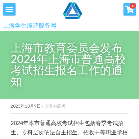
×
0
商品分类
首页
上海学生综评服务网
优沃家教
初中综评
上海市教育委员会发布
青少年科创书店
高中综评
2024年上海市普通高校
上海中高考
考试招生报名工作的通
知
服务中心
会员服务
学术提升
2023年10月9日
·
上海中高考
科创书店
新闻消息
心理咨询
2024年本市普通高校考试招生包括春季考试招
联系我们
生、专科层次依法自主招生、招收中等职业学校
美国高中NRCA