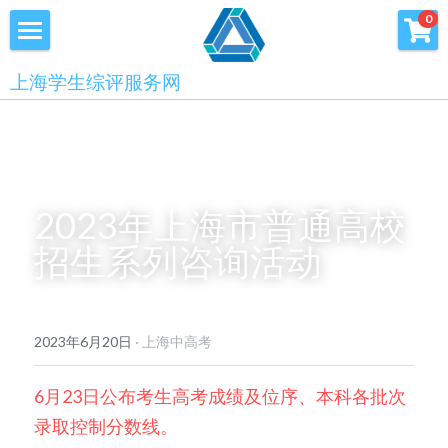
×
0
商品分类
首页
上海学生综评服务网
优沃家教
初中综评
青少年科创书店
高中综评
上海中高考
2023年上海市普通高校
招生系列咨询活动
服务中心
会员服务
学术提升
2023年6月20日
·
上海中高考
科创书店
新闻消息
心理咨询
6月23日公布考生高考成绩及位序、本科各批次
联系我们
录取控制分数线。
美国高中NRCA