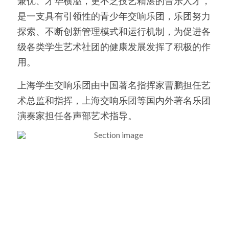
兼优、才华横溢，更不乏技艺精湛的音乐人才，
是一支具有引领性的青少年交响乐团，乐团努力
美国高中DC
探索、不断创新管理模式和运行机制，为促进各
Waterloo School
级各类学生艺术社团的健康发展发挥了积极的作
用。
日本高中留学
上海学生交响乐团由中国著名指挥家曹鹏担任艺
精品课程
术总监和指挥，上海交响乐团等国内外著名乐团
优沃家教
演奏家担任各声部艺术指导。
法语学习