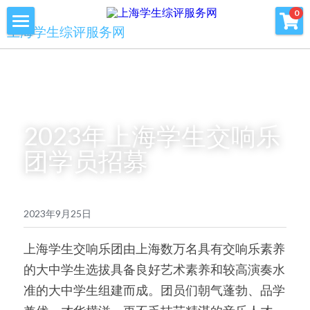
×
0
商品分类
上海学生综评服务网
首页
优沃家教
初中综评
青少年科创书店
高中综评
2023年上海学生交响乐
上海中高考
团学员招募
服务中心
会员服务
学术提升
2023年9月25日
科创书店
新闻消息
上海学生交响乐团由上海数万名具有交响乐素养
的大中学生选拔具备良好艺术素养和较高演奏水
心理咨询
联系我们
准的大中学生组建而成。团员们朝气蓬勃、品学
美国高中NRCA