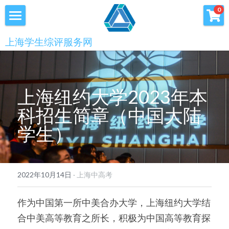
×
0
商品分类
首页
上海学生综评服务网
优沃家教
初中综评
青少年科创书店
高中综评
上海纽约大学2023年本
上海中高考
科招生简章（中国大陆
学生）
服务中心
会员服务
学术提升
2022年10月14日
·
上海中高考
科创书店
新闻消息
心理咨询
作为中国第一所中美合办大学，上海纽约大学结
联系我们
合中美高等教育之所长，积极为中国高等教育探
美国高中NRCA