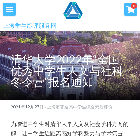
×
0
商品分类
首页
上海学生综评服务网
优沃家教
初中综评
青少年科创书店
高中综评
清华大学2022年“全国
上海中高考
优秀中学生人文与社科
冬令营”报名通知
服务中心
会员服务
学术提升
2021年12月27日
·
上海市普通高中学生综合素质评价
科创书店
新闻消息
心理咨询
为增进中学生对清华大学人文及社会学科方向的
联系我们
解，让中学生近距离感知学科魅力与学术氛围，
美国高中NRCA