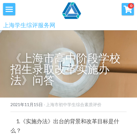
×
0
商品分类
首页
上海学生综评服务网
优沃家教
初中综评
青少年科创书店
高中综评
《上海市高中阶段学校
上海中高考
招生录取改革实施办
法》问答
服务中心
会员服务
学术提升
2021年11月15日
·
上海市初中学生综合素质评价
科创书店
新闻消息
心理咨询
　1.《实施办法》出台的背景和改革目标是什
联系我们
么？
美国高中NRCA